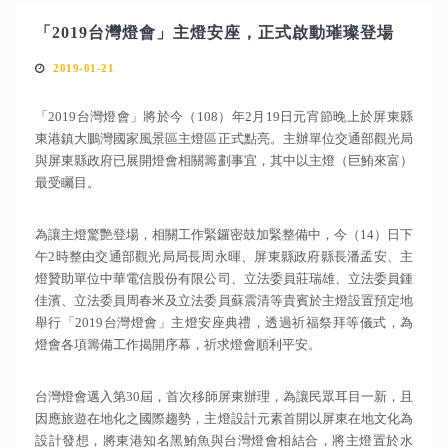
「2019台灣燈會」主燈安座，正式啟動璀璨登場
2019-01-21
「2019台灣燈會」將於今（108）年2月19日元宵節晚上於屏東縣
東港鎮大鵬灣國家風景區主燈區正式點亮。主辦單位交通部觀光局
與屏東縣政府已展開燈會相關籌劃事宜，其中以主燈（巨鮪來富）
最受矚目。
為讓主燈驚艷登場，相關工作緊鑼密鼓加緊整備中，今（14）日下
午2時整由交通部觀光局局長周永暉、屏東縣政府縣長潘孟安、主
燈贊助單位中華電信股份有限公司、立法委員莊瑞雄、立法委員鍾
佳濱、立法委員周春米及立法委員蘇震清等貴賓於主燈設置預定地
舉行「2019台灣燈會」主燈安座典禮，透過祈福祭拜等儀式，為
燈會各項籌備工作揭開序幕，祈求燈會順利平安。
台灣燈會邁入第30屆，首次移師屏東辦理，為讓民眾耳目一新，且
因應旅遊在地化之國際趨勢，主燈設計元素首開以屏東在地文化為
設計發想，將東港知名黑鮪魚與台灣燈會相結合，將主燈置於水