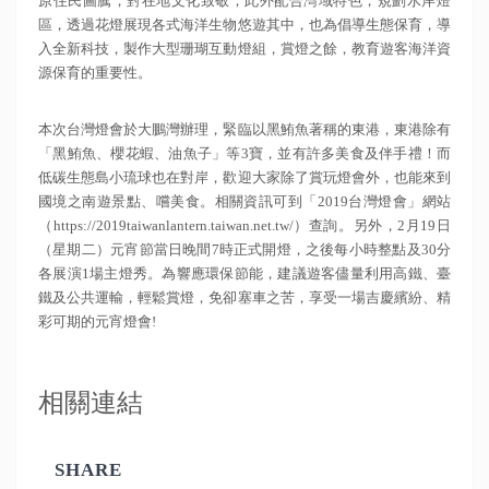
原住民圖騰，對在地文化致敬；此外配合灣域特色，規劃水岸燈
區，透過花燈展現各式海洋生物悠遊其中，也為倡導生態保育，導
入全新科技，製作大型珊瑚互動燈組，賞燈之餘，教育遊客海洋資
源保育的重要性。
本次台灣燈會於大鵬灣辦理，緊臨以黑鮪魚著稱的東港，東港除有
「黑鮪魚、櫻花蝦、油魚子」等3寶，並有許多美食及伴手禮！而
低碳生態島小琉球也在對岸，歡迎大家除了賞玩燈會外，也能來到
國境之南遊景點、嚐美食。相關資訊可到「2019台灣燈會」網站
（https://2019taiwanlantern.taiwan.net.tw/）查詢。另外，2月19日
（星期二）元宵節當日晚間7時正式開燈，之後每小時整點及30分
各展演1場主燈秀。為響應環保節能，建議遊客儘量利用高鐵、臺
鐵及公共運輸，輕鬆賞燈，免卻塞車之苦，享受一場吉慶繽紛、精
彩可期的元宵燈會!
相關連結
SHARE