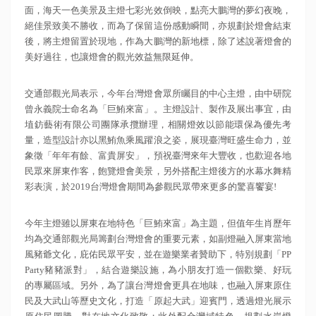
面，海天一色美景及主燈七彩光效倒映，點亮大鵬灣的夢幻夜晚，
絕佳景致美不勝收，而為了保留這份感動瞬間，亦規劃於燈會結束
後，將主燈留置於現地，作為大鵬灣的新地標，除了述說著燈會的
美好過往，也讓燈會的觀光效益無限延伸。
交通部觀光局表示，今年台灣燈會眾所矚目的中心主燈，由中研院
曾永義院士命名為「巨鮪來富」。主燈設計、製作及展出事宜，由
埴鈁藝術有限公司團隊承攬辦理，相關燈效以節能環保為優先考
量，造型設計亦以黑鮪魚乘風躍浪之姿，展現臺灣旺盛生命力，並
象徵「年年有餘、富貴屏安」，預祝臺灣來年大豐收，也歡迎各地
民眾來屏東作客，飽覽燈會美景，另外搭配主燈後方的水幕水舞精
彩表演，於2019台灣燈會期間為參觀民眾帶來更多的驚喜饗宴!
今年主燈雖以屏東在地特色「巨鮪來富」為主題，但值年生肖歷年
均為交通部觀光局籌劃台灣燈會的重要元素，如副燈融入屏東當地
風豬爺文化，庇佑民眾平安，並在遊樂業者贊助下，特別規劃「PP
Party豬豬派對」，結合遊樂設施，為小朋友打造一個歡樂、好玩
的專屬區域。另外，為了讓台灣燈會更具在地味，也融入屏東原住
民及大武山等歷史文化，打造「原起大武」迎賓門，透過燈光展示