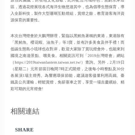
原住民圖騰，對在地文化致敬；此外配合灣域特色，規劃水岸燈
區，透過花燈展現各式海洋生物悠遊其中，也為倡導生態保育，導
入全新科技，製作大型珊瑚互動燈組，賞燈之餘，教育遊客海洋資
源保育的重要性。
本次台灣燈會於大鵬灣辦理，緊臨以黑鮪魚著稱的東港，東港除有
「黑鮪魚、櫻花蝦、油魚子」等3寶，並有許多美食及伴手禮！而
低碳生態島小琉球也在對岸，歡迎大家除了賞玩燈會外，也能來到
國境之南遊景點、嚐美食。相關資訊可到「2019台灣燈會」網站
（https://2019taiwanlantern.taiwan.net.tw/）查詢。另外，2月19日
（星期二）元宵節當日晚間7時正式開燈，之後每小時整點及30分
各展演1場主燈秀。為響應環保節能，建議遊客儘量利用高鐵、臺
鐵及公共運輸，輕鬆賞燈，免卻塞車之苦，享受一場吉慶繽紛、精
彩可期的元宵燈會!
相關連結
SHARE