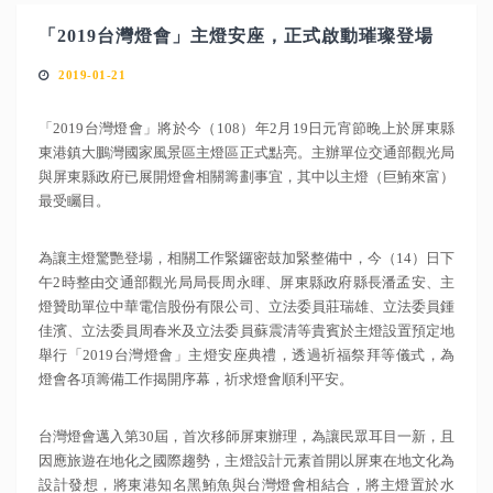
「2019台灣燈會」主燈安座，正式啟動璀璨登場
2019-01-21
「2019台灣燈會」將於今（108）年2月19日元宵節晚上於屏東縣
東港鎮大鵬灣國家風景區主燈區正式點亮。主辦單位交通部觀光局
與屏東縣政府已展開燈會相關籌劃事宜，其中以主燈（巨鮪來富）
最受矚目。
為讓主燈驚艷登場，相關工作緊鑼密鼓加緊整備中，今（14）日下
午2時整由交通部觀光局局長周永暉、屏東縣政府縣長潘孟安、主
燈贊助單位中華電信股份有限公司、立法委員莊瑞雄、立法委員鍾
佳濱、立法委員周春米及立法委員蘇震清等貴賓於主燈設置預定地
舉行「2019台灣燈會」主燈安座典禮，透過祈福祭拜等儀式，為
燈會各項籌備工作揭開序幕，祈求燈會順利平安。
台灣燈會邁入第30屆，首次移師屏東辦理，為讓民眾耳目一新，且
因應旅遊在地化之國際趨勢，主燈設計元素首開以屏東在地文化為
設計發想，將東港知名黑鮪魚與台灣燈會相結合，將主燈置於水