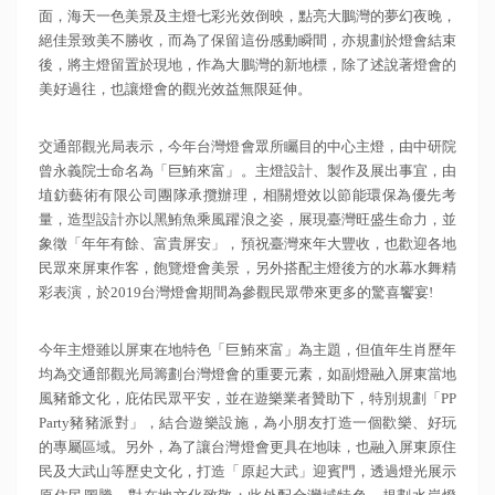
面，海天一色美景及主燈七彩光效倒映，點亮大鵬灣的夢幻夜晚，
絕佳景致美不勝收，而為了保留這份感動瞬間，亦規劃於燈會結束
後，將主燈留置於現地，作為大鵬灣的新地標，除了述說著燈會的
美好過往，也讓燈會的觀光效益無限延伸。
交通部觀光局表示，今年台灣燈會眾所矚目的中心主燈，由中研院
曾永義院士命名為「巨鮪來富」。主燈設計、製作及展出事宜，由
埴鈁藝術有限公司團隊承攬辦理，相關燈效以節能環保為優先考
量，造型設計亦以黑鮪魚乘風躍浪之姿，展現臺灣旺盛生命力，並
象徵「年年有餘、富貴屏安」，預祝臺灣來年大豐收，也歡迎各地
民眾來屏東作客，飽覽燈會美景，另外搭配主燈後方的水幕水舞精
彩表演，於2019台灣燈會期間為參觀民眾帶來更多的驚喜饗宴!
今年主燈雖以屏東在地特色「巨鮪來富」為主題，但值年生肖歷年
均為交通部觀光局籌劃台灣燈會的重要元素，如副燈融入屏東當地
風豬爺文化，庇佑民眾平安，並在遊樂業者贊助下，特別規劃「PP
Party豬豬派對」，結合遊樂設施，為小朋友打造一個歡樂、好玩
的專屬區域。另外，為了讓台灣燈會更具在地味，也融入屏東原住
民及大武山等歷史文化，打造「原起大武」迎賓門，透過燈光展示