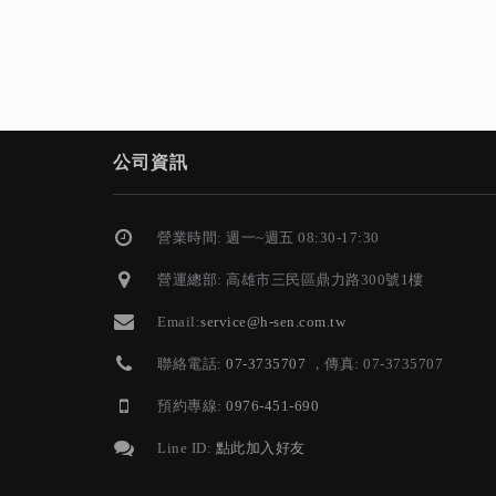
公司資訊
營業時間: 週一~週五 08:30-17:30
營運總部: 高雄市三民區鼎力路300號1樓
Email:
service@h-sen.com.tw
聯絡電話:
07-3735707
，傳真: 07-3735707
預約專線:
0976-451-690
Line ID:
點此加入好友